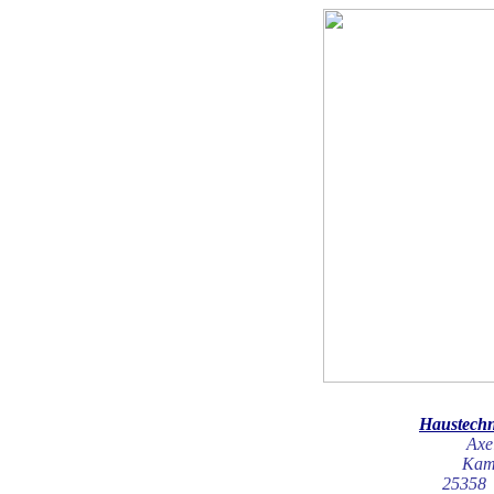
Haustech
Axe
Kam
25358